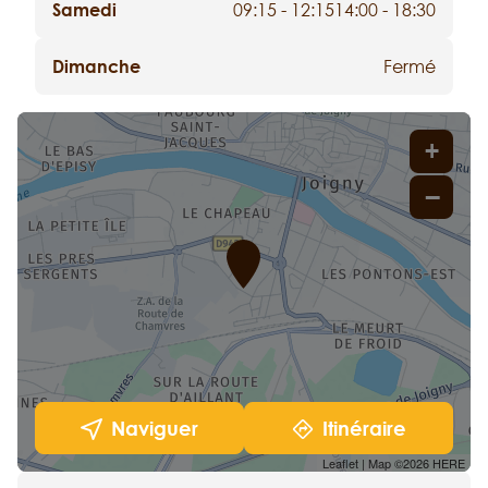
Samedi
09:15 - 12:15
14:00 - 18:30
Dimanche
Fermé
+
−
Naviguer
Itinéraire
Leaflet
| Map ©2026
HERE