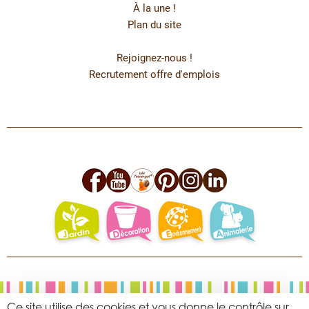
À la une !
Plan du site
Rejoignez-nous !
Recrutement offre d'emplois
facebook
youtube
leo
pinterest
instagram
linkedin
jardin
deco
environnement
animalerie
Ce site utilise des cookies et vous donne le contrôle sur