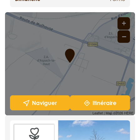
+
−
Naviguer
Itinéraire
Leaflet
| Map ©2026
HERE