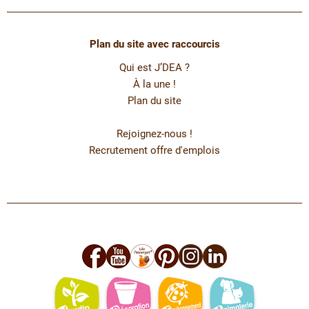
Plan du site avec raccourcis
Qui est J’DEA ?
À la une !
Plan du site
Rejoignez-nous !
Recrutement offre d'emplois
facebook
youtube
leo
pinterest
instagram
linkedin
jardin
deco
environnement
animalerie