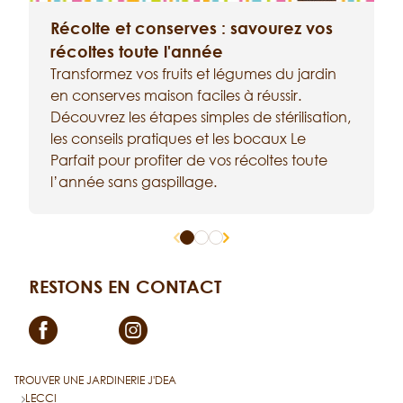
Récolte et conserves : savourez vos
récoltes toute l'année
Transformez vos fruits et légumes du jardin
en conserves maison faciles à réussir.
a
Découvrez les étapes simples de stérilisation,
é
les conseils pratiques et les bocaux Le
a
Parfait pour profiter de vos récoltes toute
t
l’année sans gaspillage.
c
RESTONS EN CONTACT
Facebook
Instagram
TROUVER UNE JARDINERIE J'DEA
LECCI