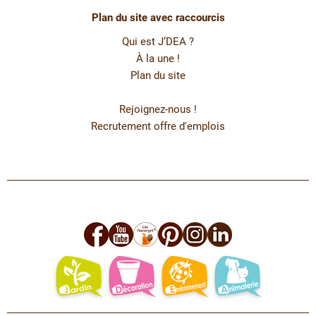
Plan du site avec raccourcis
Qui est J’DEA ?
À la une !
Plan du site
Rejoignez-nous !
Recrutement offre d'emplois
facebook
youtube
leo
pinterest
instagram
linkedin
jardin
deco
environnement
animalerie