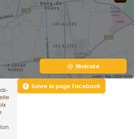
Itinéraire
Leaflet
| Map ©2026
HERE
Suivre la page Facebook
as-
elle
oix
e
tion