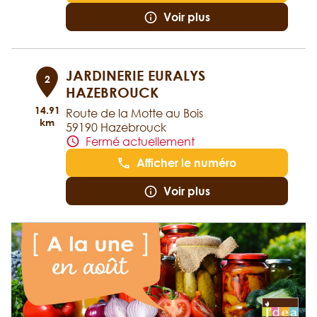
Voir plus
JARDINERIE EURALYS
2
HAZEBROUCK
14.91
Route de la Motte au Bois
km
59190 Hazebrouck
Fermé actuellement
Afficher le numéro
Voir plus