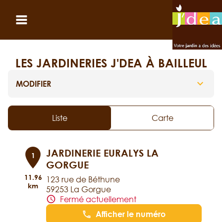
Panneau de gestion des cookies
Ouvrir le menu
LES JARDINERIES J'DEA À BAILLEUL
MODIFIER
Liste
Carte
JARDINERIE EURALYS LA
1
GORGUE
11.96
123 rue de Béthune
km
59253 La Gorgue
Fermé actuellement
Afficher le numéro