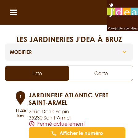
Panneau de gestion des cookies
Ouvrir le menu
LES JARDINERIES J'DEA À BRUZ
MODIFIER
Liste
Carte
JARDINERIE ATLANTIC VERT
1
SAINT-ARMEL
11.26
2 rue Denis Papin
km
35230 Saint-Armel
Fermé actuellement
Afficher le numéro