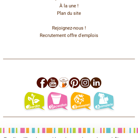
À la une !
Plan du site
Rejoignez-nous !
Recrutement offre d'emplois
facebook
youtube
leo
pinterest
instagram
linkedin
jardin
deco
environnement
animalerie