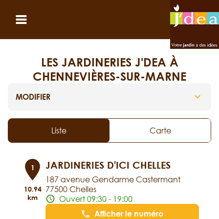
Panneau de gestion des cookies
Ouvrir le menu
LES JARDINERIES J'DEA À
CHENNEVIÈRES-SUR-MARNE
MODIFIER
Liste
Carte
JARDINERIES D'ICI CHELLES
1
187 avenue Gendarme Castermant
77500 Chelles
10.94
km
Ouvert 09:30 - 19:00
Afficher le numéro