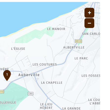
+
−
1