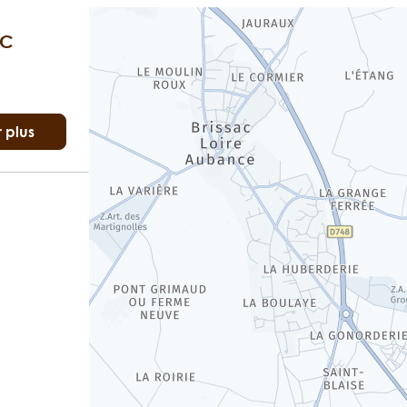
AC
r plus