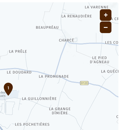
+
−
1