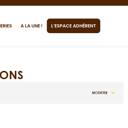
ERIES
A LA UNE !
L’ESPACE ADHÉRENT
IONS
MODIFIER