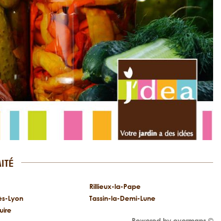
ITÉ
Rillieux-la-Pape
ès-Lyon
Tassin-la-Demi-Lune
uire
Powered by
evermaps ©