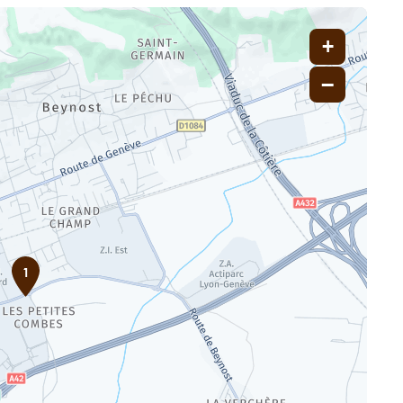
+
−
1