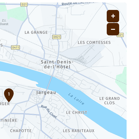
+
−
1