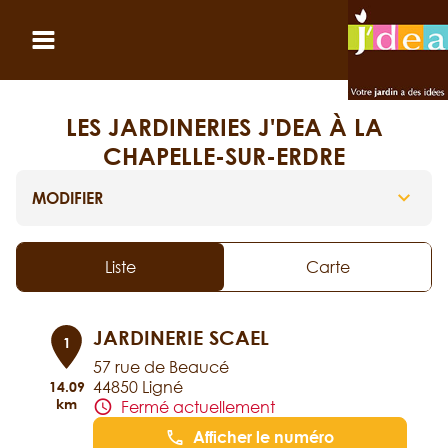
Panneau de gestion des cookies
Ouvrir le menu
LES JARDINERIES J'DEA À LA
CHAPELLE-SUR-ERDRE
MODIFIER
Liste
Carte
JARDINERIE SCAEL
1
57 rue de Beaucé
44850 Ligné
14.09
km
Fermé actuellement
Afficher le numéro