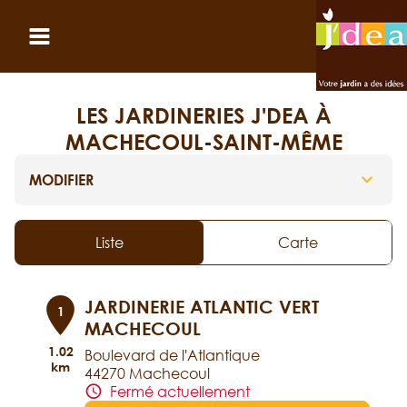
Panneau de gestion des cookies
Ouvrir le menu
LES JARDINERIES J'DEA À
MACHECOUL-SAINT-MÊME
MODIFIER
Liste
Carte
JARDINERIE ATLANTIC VERT
1
MACHECOUL
1.02
Boulevard de l'Atlantique
km
44270 Machecoul
Fermé actuellement