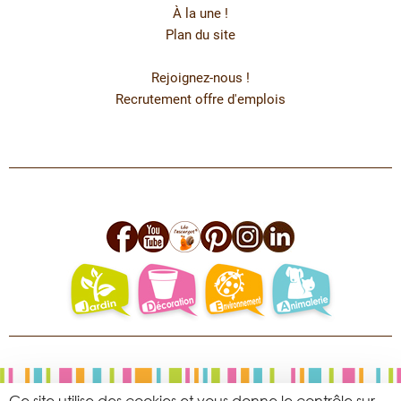
À la une !
Plan du site
Rejoignez-nous !
Recrutement offre d'emplois
facebook
youtube
leo
pinterest
instagram
linkedin
jardin
deco
environnement
animalerie