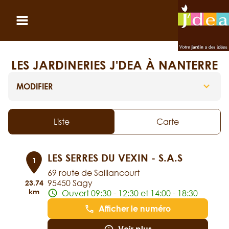
Panneau de gestion des cookies
Ouvrir le menu
LES JARDINERIES J'DEA À NANTERRE
MODIFIER
Liste
Carte
LES SERRES DU VEXIN - S.A.S
1
69 route de Saillancourt
95450 Sagy
23.74
km
Ouvert 09:30 - 12:30 et 14:00 - 18:30
Afficher le numéro