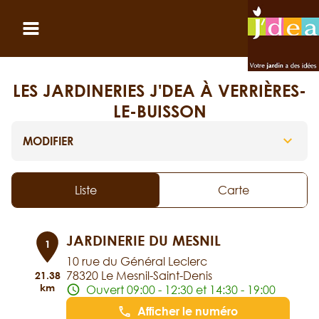
Panneau de gestion des cookies
Ouvrir le menu
LES JARDINERIES J'DEA À VERRIÈRES-
LE-BUISSON
MODIFIER
Liste
Carte
JARDINERIE DU MESNIL
1
10 rue du Général Leclerc
78320 Le Mesnil-Saint-Denis
21.38
km
Ouvert 09:00 - 12:30 et 14:30 - 19:00
Afficher le numéro