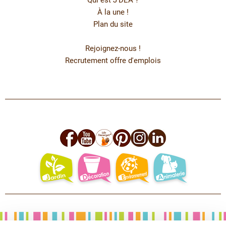
Qui est J’DEA ?
À la une !
Plan du site
Rejoignez-nous !
Recrutement offre d'emplois
facebook
youtube
leo
pinterest
instagram
linkedin
jardin
deco
environnement
animalerie