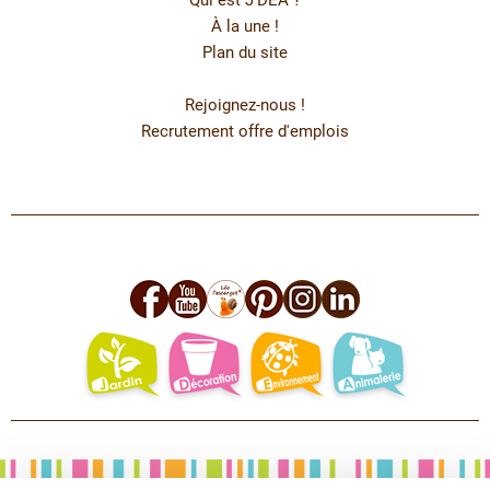
Qui est J’DEA ?
À la une !
Plan du site
Rejoignez-nous !
Recrutement offre d'emplois
facebook
youtube
leo
pinterest
instagram
linkedin
jardin
deco
environnement
animalerie