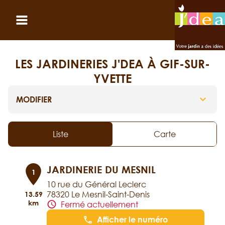
Panneau de gestion des cookies
Ouvrir le menu
LES JARDINERIES J'DEA À GIF-SUR-
YVETTE
MODIFIER
Liste
Carte
JARDINERIE DU MESNIL
1
10 rue du Général Leclerc
78320 Le Mesnil-Saint-Denis
13.59
km
Fermé actuellement
Afficher le numéro