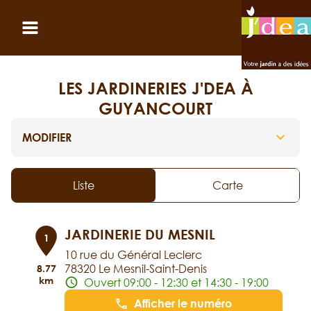
Panneau de gestion des cookies
Ouvrir le menu
LES JARDINERIES J'DEA À
GUYANCOURT
MODIFIER
Liste
Carte
JARDINERIE DU MESNIL
1
10 rue du Général Leclerc
78320 Le Mesnil-Saint-Denis
8.77
km
Ouvert 09:00 - 12:30 et 14:30 - 19:00
Afficher le numéro