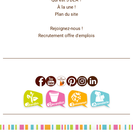
Qui est J’DEA ?
À la une !
Plan du site
Rejoignez-nous !
Recrutement offre d'emplois
facebook
youtube
leo
pinterest
instagram
linkedin
jardin
deco
environnement
animalerie