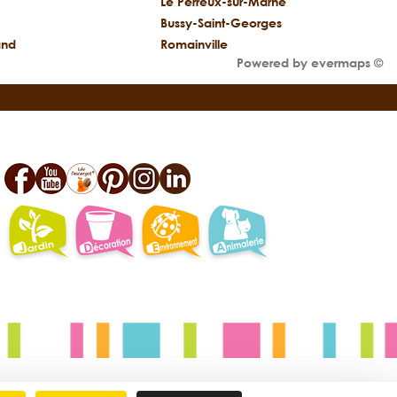
Le Perreux-sur-Marne
Bussy-Saint-Georges
and
Romainville
Powered by
evermaps ©
facebook
youtube
leo
pinterest
instagram
linkedin
jardin
deco
environnement
animalerie