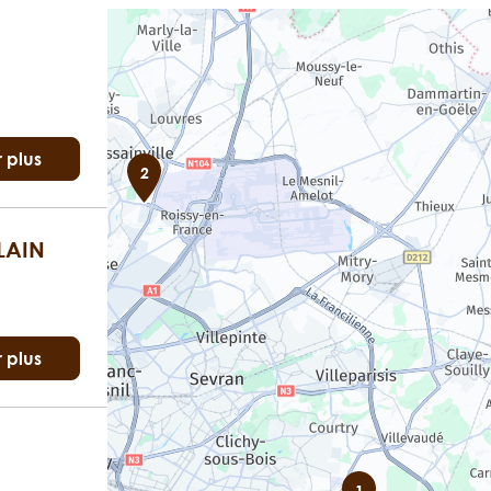
r plus
2
LAIN
r plus
1