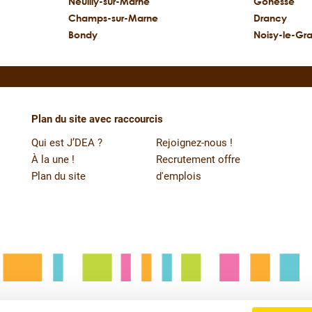
Neuilly-sur-Marne
Gonesse
Champs-sur-Marne
Drancy
Bondy
Noisy-le-Gr
Plan du site avec raccourcis
Qui est J’DEA ?
Rejoignez-nous !
À la une !
Recrutement offre
Plan du site
d'emplois
Mentions légales
Copyright © 2025
Politique de confidentialité J'DEA