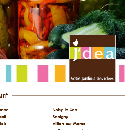
ITÉ
sance
Noisy-le-Sec
nil
Bobigny
Bois
Villiers-sur-Marne