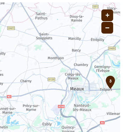
+
−
3