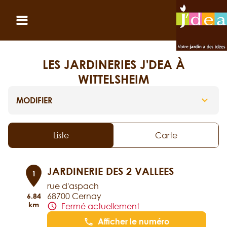
Panneau de gestion des cookies
Ouvrir le menu
LES JARDINERIES J'DEA À
WITTELSHEIM
MODIFIER
Liste
Carte
JARDINERIE DES 2 VALLEES
1
rue d'aspach
68700 Cernay
6.84
km
Fermé actuellement
Afficher le numéro