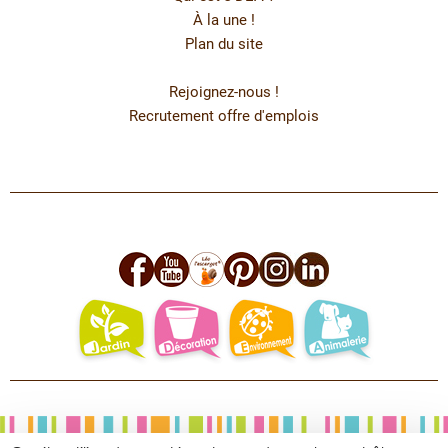
À la une !
Plan du site
Rejoignez-nous !
Recrutement offre d'emplois
facebook
youtube
leo
pinterest
instagram
linkedin
jardin
deco
environnement
animalerie